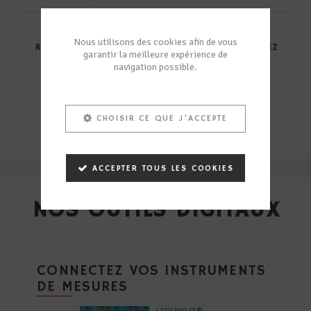
Nous utilisons des cookies afin de vous
RETROUVEZ L’ENSEMBLE DE NOS AGENCES ET DÉCOUVREZ
garantir la meilleure expérience de
LEURS SPÉCIFICITÉS
navigation possible.
VOIR L'ENSEMBLE DE NOS AGENCES
CHOISIR CE QUE J'ACCEPTE
ACCEPTER TOUS LES COOKIES
NOS OUTILS DIGITAUX
OPTIMISEZ LA GESTION DE
CONNECTEZ VOS INSTRUMENTS
VOTRE PARC D'INSTRUMENTS
DE MESURES
DES MESURE