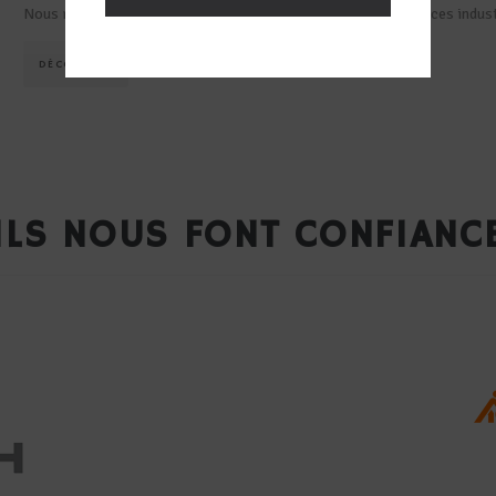
Nous réalisons également des contrôles 2D et 3D sur vos pièces indust
DÉCOUVRIR
ILS NOUS FONT CONFIANC