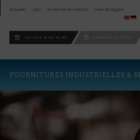
Actualités
Jobs
Recherche de certificat
Index de l’égalité
+33 (0)3 81 60 73 80
DEMANDEZ UN DEVIS
FOURNITURES INDUSTRIELLES & S