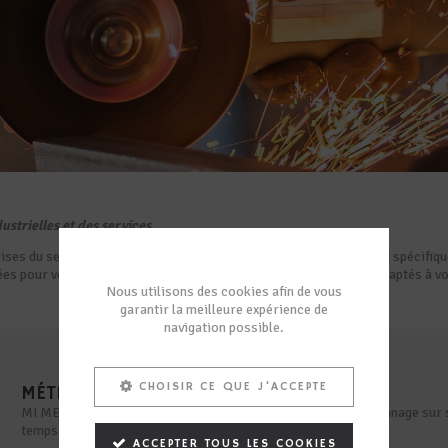
strielles et des services.
ses du secteur des fournitures industrielles et des services sont spécifiqu
mées pour vous proposer des services en métrologie totalement adaptés à v
Nous utilisons des cookies afin de vous
garantir la meilleure expérience de
navigation possible.
CHOISIR CE QUE J'ACCEPTE
MÉTROLOGIE
MI METROLOGIE vous propose de nombreux services d’étalonnage sur sit
temps – fréquence, couple, température…
ACCEPTER TOUS LES COOKIES