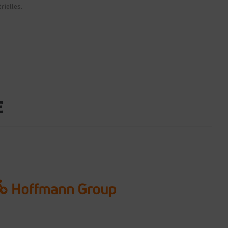
rielles.
E