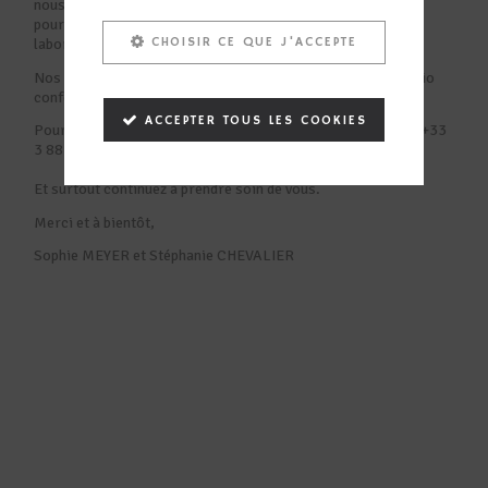
nous contacter afin d’organiser le passage de notre navette,
pour une prise en charge de vos travaux au sein de nos
CHOISIR CE QUE J'ACCEPTE
laboratoires.
Nos rendez-vous et échanges pourront être assurés par Visio
conférence. N’hésitez pas à nous solliciter.
ACCEPTER TOUS LES COOKIES
Pour tout renseignement –
info@mimetrologie.com
– Tel : +33
3 88 66 66 76
Et surtout continuez à prendre soin de vous.
Merci et à bientôt,
Sophie MEYER et Stéphanie CHEVALIER