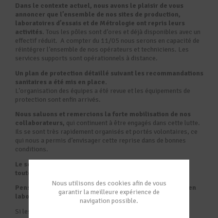
Dans le contexte actuel, nous avons le plaisir de vous
annoncer que l’ensemble de nos sites de production,
laboratoires d’essais et de Métrologie ont repris leurs
activités
. Tous les pôles sont d’ores et déjà disponibles avec un
effectif réduit. A compter du 11/05 nous serons en capacité de
réintégrer l’ensemble de nos opérateurs et techniciens. Les
services supports sont opérationnels à distance.
Un plan de protection détaillé suivant les recommandations
sanitaires a été mis en place.
L’organisation des équipes a été revue et les équipements de
protection sont enfin arrivés.
Nous saluons et remercions la forte mobilisation de nos
collaborateurs,
qui continuent à être engagés dans cette lutte.
Ils se sont très rapidement organisés et portés volontaires, ce
qui nous a permis d’envisager cette reprise dans de bonnes
conditions.
Le service commercial se tient à votre disposition pour
toute question à l’adresse :
info@mimetrologie.com
Nous utilisons des cookies afin de vous
Pensez dès maintenant à nous confier vos étalonnages en
garantir la meilleure expérience de
laboratoire ou sur site, c’est peut-être le bon moment.
navigation possible.
Si les accès à vos sites devaient être limités, n’hésitez pas à