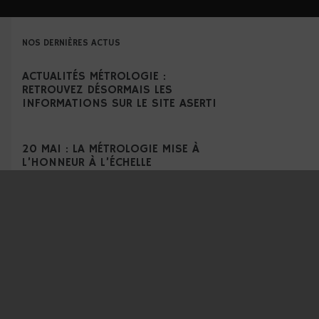
NOS DERNIÈRES ACTUS
ACTUALITÉS MÉTROLOGIE :
RETROUVEZ DÉSORMAIS LES
INFORMATIONS SUR LE SITE ASERTI
20 MAI : LA MÉTROLOGIE MISE À
L’HONNEUR À L’ÉCHELLE
INTERNATIONALE
CAPTEUR DE PRESSION : LES
BONNES PRATIQUES POUR UN
ÉTALONNAGE FIABLE
POURQUOI L’INCERTITUDE DE
MESURE EST ESSENTIELLE EN