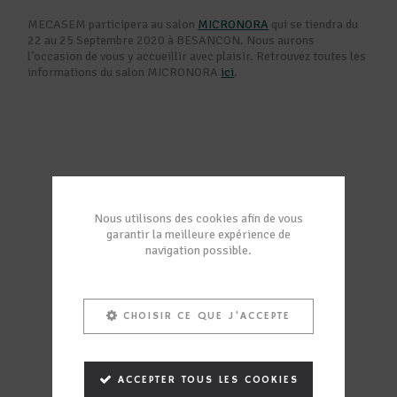
MECASEM participera au salon
MICRONORA
qui se tiendra du
22 au 25 Septembre 2020 à BESANCON. Nous aurons
l’occasion de vous y accueillir avec plaisir. Retrouvez toutes les
informations du salon MICRONORA
ici
.
Nous utilisons des cookies afin de vous
garantir la meilleure expérience de
navigation possible.
CHOISIR CE QUE J'ACCEPTE
ACCEPTER TOUS LES COOKIES