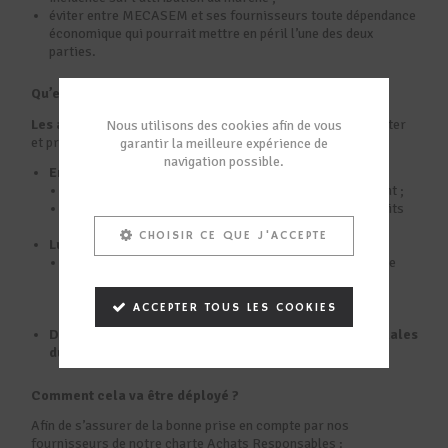
éviter entre MECASEM et ses fournisseurs toute dépendance
économique qui pourrait mettre en péril l’une des deux
parties.
Qu’est-ce que cela change pour nos fournisseurs ?
Les attentes vis-à-vis de nos fournisseurs
sont de respecter
Nous utilisons des cookies afin de vous
et promouvoir les principes fondamentaux suivants :
garantir la meilleure expérience de
navigation possible.
Environnement
:
Adhérer aux principes de protection de l’environnement ;
Respecter les réglementations REACH, RoHS et conflits
de minerais.
CHOISIR CE QUE J'ACCEPTE
Lutte contre la corruption & Ethique des affaires
:
Respecter le principe de transparence et la politique de
prévention de la corruption (ou indirectement, des
avantages, des invitations ou des cadeaux, argent ou
ACCEPTER TOUS LES COOKIES
autres)
Droits de l’Homme & respect des Normes internationales
du travail
Comment cela va être déployé ?
Afin de s’assurer de la bonne prise en compte par nos
fournisseurs de notre charte Achats Responsables :