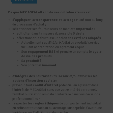
ÉVÉNEMENT
Ce que MECASEM attend de ses collaborateurs
est :
d’
appliquer la transparence et la traçabilité
tout au long
du processus d’achat ;
sélectionner ses fournisseurs de manière
impartiale
:
solliciter dans la mesure du possible
3 devis
sélectionner le fournisseur selon des
critères adaptés
Actuellement : qualité/prix/délai du produit/ service
incluant accréditation ou agrément requis
Son
engagement RSE
et prendre en compte le
cycle
de vie des produits
Sa
proximité
Son potentiel
innovant
d’
Intégrer des Fournisseurs locaux
et/ou favoriser les
actions d’insertion sociale
;
prévenir tout
conflit d’intérêt
potentiel en agissant dans
l’intérêt de MECASEM sans que votre intérêt personnel,
familial ou relation amicale n’interfère dans vos décisions
professionnelles ;
respecter les
règles éthiques
de comportement individuel
en refusant tout cadeau ou avantage susceptible d’avoir une
incidence sur l’attribution du marché ;